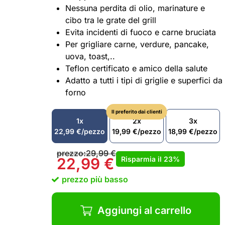
Nessuna perdita di olio, marinature e
cibo tra le grate del grill
Evita incidenti di fuoco e carne bruciata
Per grigliare carne, verdure, pancake,
uova, toast,..
Teflon certificato e amico della salute
Adatto a tutti i tipi di griglie e superfici da
forno
Il preferito dai clienti
1x
2x
3x
22,99
€
/pezzo
19,99
€
/pezzo
18,99
€
/pezzo
prezzo:
29,99
€
Risparmia il
23%
22,99
€
prezzo più basso
Aggiungi al carrello