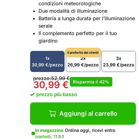
condizioni meteorologiche
Due modalità di illuminazione
Batteria a lunga durata per l’illuminazione
serale
Il complemento perfetto per il tuo
giardino
Il preferito dai clienti
1x
2x
3x
30,99
€
/pezzo
26,99
€
/pezzo
23,99
€
/pezzo
prezzo:
52,99
€
Risparmia il
42%
30,99
€
prezzo più basso
Aggiungi al carrello
In magazzino
Ordina oggi, ricevi entro
martedì, 11.8.
!