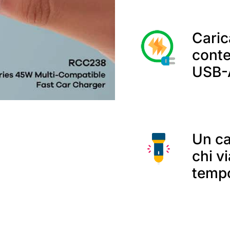
Caric
cont
USB-
Un ca
chi v
tempo