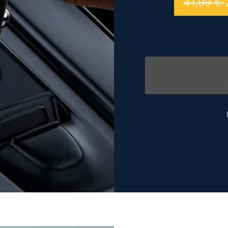
41,99
€