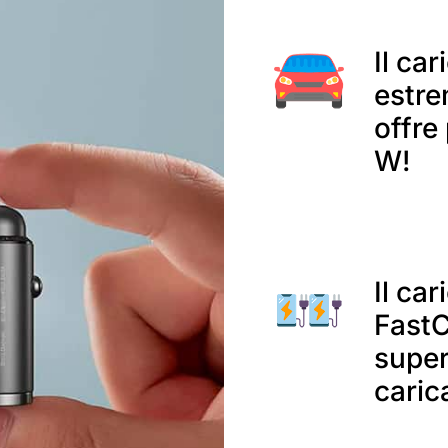
Il ca
estre
offre
W!
Il ca
FastC
super
caric