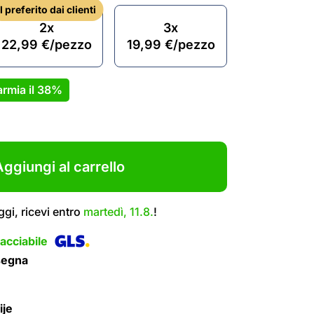
Il preferito dai clienti
2x
3x
22,99
€
/pezzo
19,99
€
/pezzo
rmia il
38%
ggiungi al carrello
gi, ricevi entro
martedì, 11.8.
!
acciabile
segna
ije