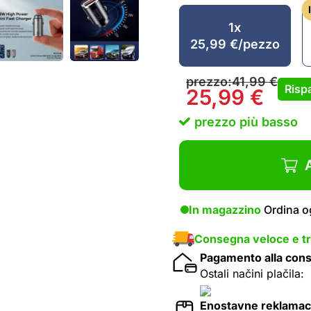
1x
25,99
€
/pezzo
prezzo:
41,99
€
Rispa
25,99
€
prezzo più basso
A
In magazzino
Ordina og
Consegna veloce e tr
Pagamento alla con
Ostali načini plačila:
Enostavne reklamac