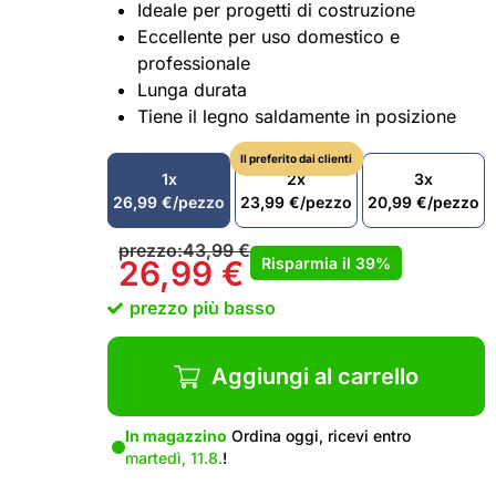
Ideale per progetti di costruzione
Eccellente per uso domestico e
professionale
Lunga durata
Tiene il legno saldamente in posizione
Il preferito dai clienti
1x
2x
3x
26,99
€
/pezzo
23,99
€
/pezzo
20,99
€
/pezzo
prezzo:
43,99
€
Risparmia il
39%
26,99
€
prezzo più basso
Aggiungi al carrello
In magazzino
Ordina oggi, ricevi entro
martedì, 11.8.
!