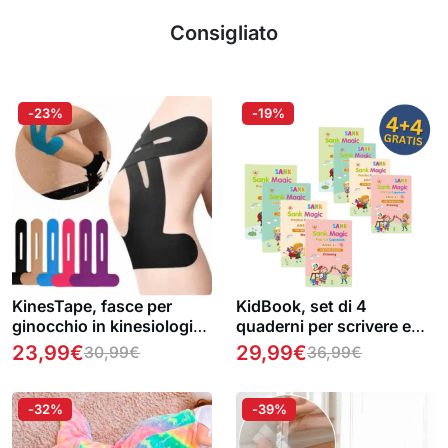
Consigliato
-23%
-19%
KinesTape, fasce per
KidBook, set di 4
ginocchio in kinesiologia
quaderni per scrivere e
(10 pezzi)
disegnare con la penna
23,99
€
29,99
€
30,99
€
36,99
€
magica, che svanisce
automaticamente quando
è asciutta (1+1 GRATUITO
-32%
-39%
)