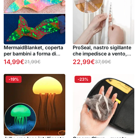
MermaidBlanket, coperta
ProSeal, nastro sigillante
per bambini a forma di
che impedisce a vento,
coda di sirena
polvere, rumore e insetti
14,99
€
22,99
€
21,99
€
37,99
€
di entrare in casa
-19%
-23%