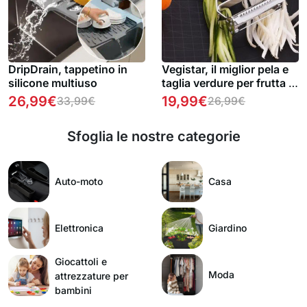
DripDrain, tappetino in
Vegistar, il miglior pela e
silicone multiuso
taglia verdure per frutta e
verdura + e-book di
26,99
€
19,99
€
33,99
€
26,99
€
ricette GRATUITO
Sfoglia le nostre categorie
Auto-moto
Casa
Elettronica
Giardino
Giocattoli e
Moda
attrezzature per
bambini