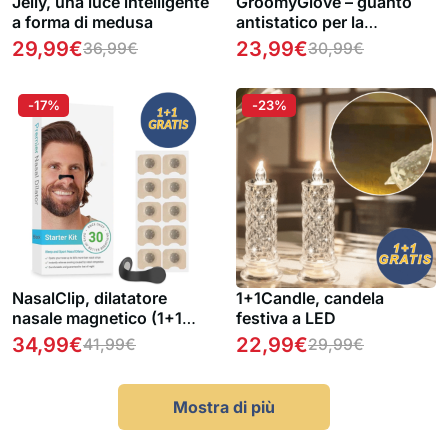
Jelly, una luce intelligente
GroomyGlove – guanto
a forma di medusa
antistatico per la
rimozione dei peli degli
29,99
€
23,99
€
36,99
€
30,99
€
animali domestici
-17%
-23%
NasalClip, dilatatore
1+1Candle, candela
nasale magnetico (1+1
festiva a LED
GRATUITO )
34,99
€
22,99
€
41,99
€
29,99
€
Mostra di più