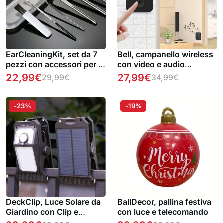
EarCleaningKit, set da 7
Bell, campanello wireless
pezzi con accessori per la
con video e audio
pulizia sicura
bidirezionale
22,99
€
27,99
€
29,99
€
34,99
€
dell’orecchio 1 + 1 GRATIS
-23%
-19%
DeckClip, Luce Solare da
BallDecor, pallina festiva
Giardino con Clip e
con luce e telecomando
Sensore di Movimento