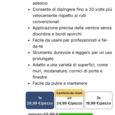
adesivo
Consente di dipingere fino a 20 volte più
velocemente rispetto ai rulli
convenzionali
Applicazione precisa della vernice senza
disordine e bordi sporchi
Facile da usare per professionisti e fai-
da-te
Strumento durevole e leggero per un uso
prolungato
Adatto a una varietà di superfici, come
muri, modanature, cornici di porte e
finestre
Facile da pulire e mantenere
Il preferito dai clienti
1x
2x
3x
26,99
€
/pezzo
24,99
€
/pezzo
19,99
€
/pezzo
prezzo:
33,99
€