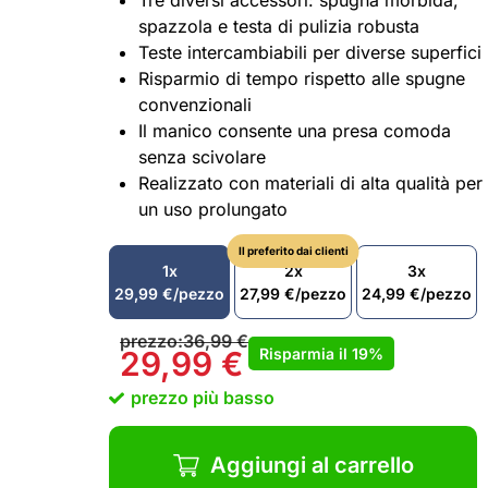
Tre diversi accessori: spugna morbida,
spazzola e testa di pulizia robusta
Teste intercambiabili per diverse superfici
Risparmio di tempo rispetto alle spugne
convenzionali
Il manico consente una presa comoda
senza scivolare
Realizzato con materiali di alta qualità per
un uso prolungato
Il preferito dai clienti
1x
2x
3x
29,99
€
/pezzo
27,99
€
/pezzo
24,99
€
/pezzo
prezzo:
36,99
€
Risparmia il
19%
29,99
€
prezzo più basso
Aggiungi al carrello