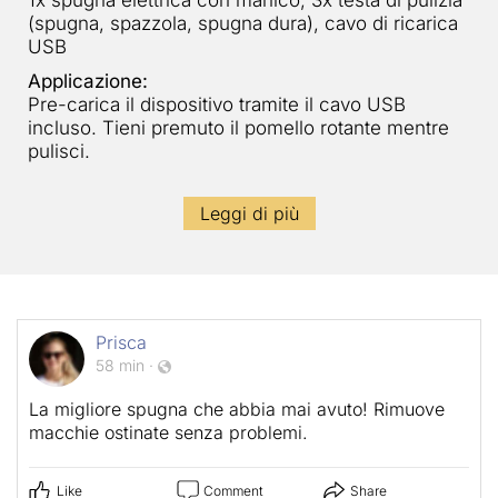
1x spugna elettrica con manico, 3x testa di pulizia
(spugna, spazzola, spugna dura), cavo di ricarica
USB
Applicazione:
Pre-carica il dispositivo tramite il cavo USB
incluso. Tieni premuto il pomello rotante mentre
pulisci.
Leggi di più
Prisca
58 min
·
La migliore spugna che abbia mai avuto! Rimuove
macchie ostinate senza problemi.
Like
Comment
Share