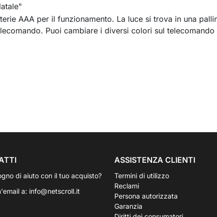
atale"
terie AAA per il funzionamento. La luce si trova in una pallin
telecomando. Puoi cambiare i diversi colori sul telecomando e 
ATTI
ASSISTENZA CLIENTI
ogno di aiuto con il tuo acquisto?
Termini di utilizzo
Reclami
n'email a:
info@netscroll.it
Persona autorizzata
Garanzia
Diritti dei consumatori