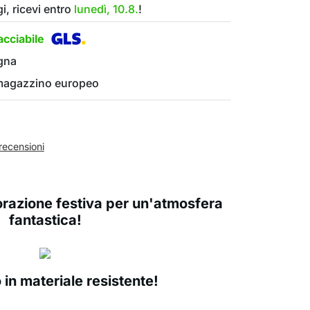
i, ricevi entro
lunedì, 10.8.
!
cciabile
gna
 magazzino europeo
recensioni
razione festiva per un'atmosfera
fantastica!
 in materiale resistente!