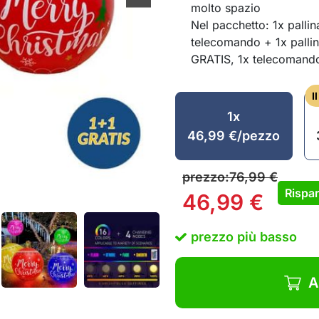
molto spazio
Nel pacchetto: 1x pallin
telecomando + 1x pallin
GRATIS, 1x telecomand
I
1x
46,99
€
/pezzo
prezzo:
76,99
€
Rispar
46,99
€
prezzo più basso
A