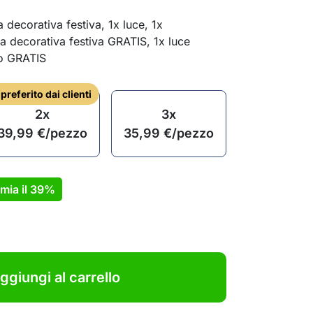
a decorativa festiva, 1x luce, 1x
a decorativa festiva GRATIS, 1x luce
o GRATIS
l preferito dai clienti
2x
3x
39,99
€
/pezzo
35,99
€
/pezzo
mia il
39%
ggiungi al carrello