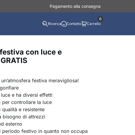
Pagamento alla consegna
0
Ricerca
Contatto
Carrello
 festiva con luce e
1 GRATIS
 un’atmosfera festiva meravigliosa!
 gonfiare
uce e ha diversi effetti
per controllare la luce
a qualità e resistente
 bisogno di attrezzi
ed esterno
il periodo festivo in quanto non occupa