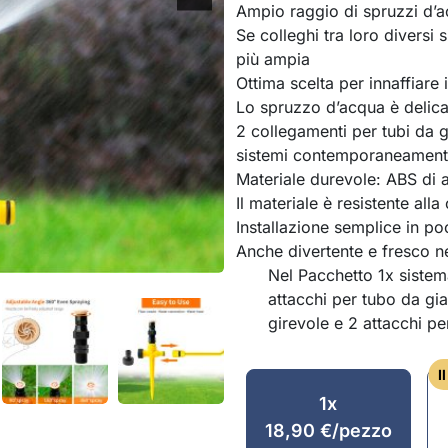
Ampio raggio di spruzzi d’a
Se colleghi tra loro diversi 
più ampia
Ottima scelta per innaffiare il
Lo spruzzo d’acqua è delicat
2 collegamenti per tubi da g
sistemi contemporaneamen
Materiale durevole: ABS di a
Il materiale è resistente all
Installazione semplice in po
Anche divertente e fresco ne
Nel Pacchetto 1x sistema
attacchi per tubo da gia
girevole e 2 attacchi p
I
1x
18,90
€
/pezzo