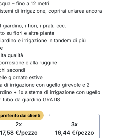
cqua – fino a 12 metri
sistemi di irrigazione, coprirai un’area ancora
 giardino, i fiori, i prati, ecc.
o su fiori e altre piante
iardino e irrigazione in tandem di più
te
lta qualità
a corrosione e alla ruggine
chi secondi
lle giornate estive
 di irrigazione con ugello girevole e 2
rdino + 1x sistema di irrigazione con ugello
er tubo da giardino GRATIS
l preferito dai clienti
2x
3x
17,58
€
/pezzo
16,44
€
/pezzo