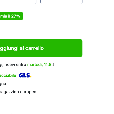
mia il
27%
ggiungi al carrello
i, ricevi entro
martedì, 11.8.
!
cciabile
gna
 magazzino europeo