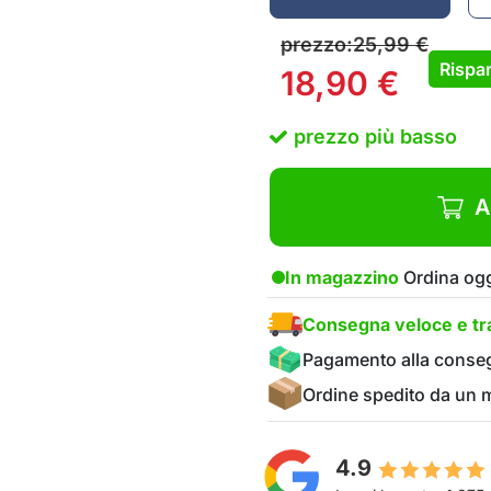
prezzo:
25,99
€
Rispar
18,90
€
prezzo più basso
A
In magazzino
Ordina ogg
Consegna veloce e tra
Pagamento alla conse
Ordine spedito da un
4.9