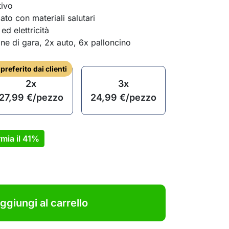
tivo
ato con materiali salutari
ed elettricità
one di gara, 2x auto, 6x palloncino
l preferito dai clienti
2x
3x
27,99
€
/pezzo
24,99
€
/pezzo
mia il
41%
ggiungi al carrello