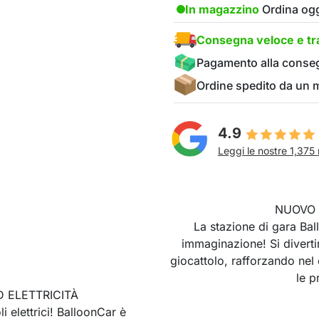
In magazzino
Ordina ogg
Consegna veloce e tra
Pagamento alla conse
Ordine spedito da un
4.9
Leggi le nostre 1,375 
NUOVO 
La stazione di gara Bal
immaginazione! Si divertir
giocattolo, rafforzando nel
le p
 ELETTRICITÀ
i elettrici! BalloonCar è