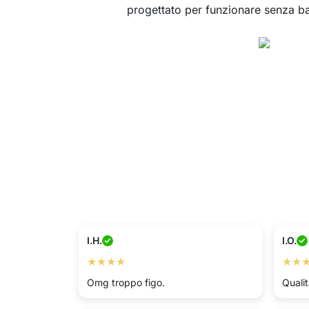
progettato per funzionare senza batt
I.H.
I.O.
★★★★
★★
Omg troppo figo.
Qualit