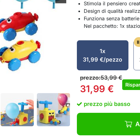
Stimola il pensiero crea
Design di qualità realizz
Funziona senza batterie 
Nel pacchetto: 1x stazi
I
1x
31,99
€
/pezzo
prezzo:
53,99
€
Rispar
31,99
€
prezzo più basso
A