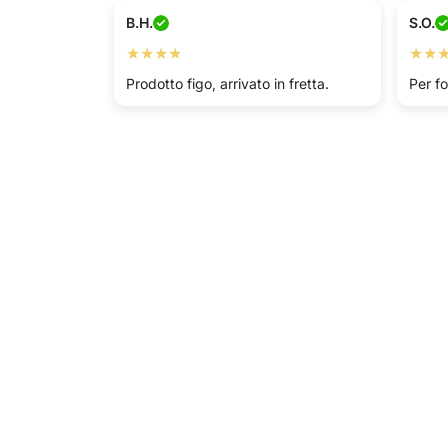
B.H.
S.O.
★★★★
★★
Prodotto figo, arrivato in fretta.
Per fo