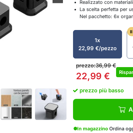
Realizzato con materiali
La scelta perfetta per 
Nel pacchetto: 6x organ
I
1x
22,99
€
/pezzo
prezzo:
36,99
€
Rispar
22,99
€
prezzo più basso
A
In magazzino
Ordina ogg