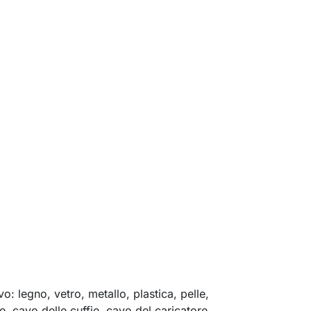
o: legno, vetro, metallo, plastica, pelle,
e, cavo delle cuffie, cavo del caricatore,