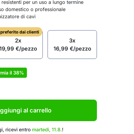
 resistenti per un uso a lungo termine
uso domestico o professionale
izzatore di cavi
l preferito dai clienti
2x
3x
19,99
€
/pezzo
16,99
€
/pezzo
mia il
38%
ggiungi al carrello
i, ricevi entro
martedì, 11.8.
!