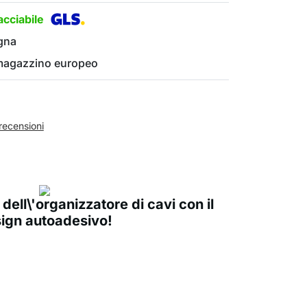
cciabile
gna
 magazzino europeo
recensioni
 dell\'organizzatore di cavi con il
ign autoadesivo!