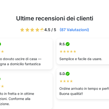
Ultime recensioni dei clienti
4.5 / 5
(87 Valutazioni)
R.S.
★★
★★★★★
o dovuto uscire di casa —
Semplice e facile da usare.
gna a domicilio fantastica
S.D.
★★★★
★★
Ordine arrivato in tempo e perf
to in fretta e in ottime
Buona qualità!!
zioni. Conforme alla
izione.