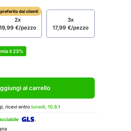
l preferito dai clienti
2x
3x
19,99
€
/pezzo
17,99
€
/pezzo
mia il
23%
ggiungi al carrello
i, ricevi entro
lunedì, 10.8.
!
cciabile
gna