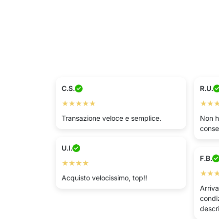
C.S.
R.U.
★★★★★
★★
Transazione veloce e semplice.
Non h
conse
U.I.
F.B.
★★★★
★★
Acquisto velocissimo, top!!
Arriva
condi
descr