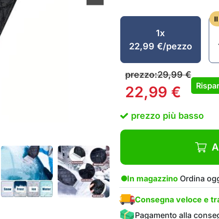
I
1x
22,99
€
/pezzo
prezzo:
29,99
€
Rispar
22,99
€
prezzo più basso
A
In magazzino
Ordina ogg
Consegna veloce e tra
Pagamento alla conse