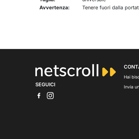
Avvertenza:
Tenere fuori dalla portat
CONT
Hai bis
SEGUICI
Invia u