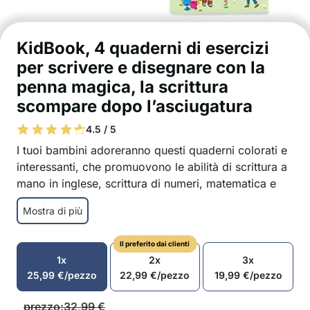
KidBook, 4 quaderni di esercizi
per scrivere e disegnare con la
penna magica, la scrittura
scompare dopo l’asciugatura
4.5 / 5
I tuoi bambini adoreranno questi quaderni colorati e
interessanti, che promuovono le abilità di scrittura a
mano in inglese, scrittura di numeri, matematica e
disegno. La cosa migliore è che questi quaderni
Mostra di più
sono riutilizzabili, quindi i tuoi figli possono usarli
ripetutamente!
Il preferito dai clienti
Ottimo per migliorare le capacità motorie dei
1x
2x
3x
bambini
25,99
€
/pezzo
22,99
€
/pezzo
19,99
€
/pezzo
4 diversi libri / temi: numero, disegno,
matematica, alfabeto inglese
prezzo:
32,99
€