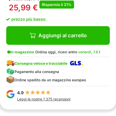
La scrittura scompare automaticamente una
Risparmia il
21%
25,99
€
volta asciutta
Tutti e quattro volumi sono in lingua inglese
prezzo più basso
Può essere utilizzato più di una volta
Ottimo regalo didattico per i bambini dai 3 anni
Il pacchetto include: Il pacchetto include: 4x
Aggiungi al carrello
quaderni + 1x set di penne magiche Adatto a
bambini dai 3 anni in su.
In magazzino
Ordina oggi, ricevi entro
venerdì, 7.8.
!
Consegna veloce e tracciabile
Pagamento alla consegna
Ordine spedito da un magazzino europeo
4.9
Leggi le nostre 1,375 recensioni