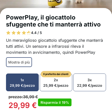
PowerPlay, il giocattolo
sfuggente che ti manterrà attivo
4.4 / 5
Un meraviglioso giocattolo sfuggente che manterrà
tutti attivi. Un sensore a infrarossi rileva il
movimento in avvicinamento, quindi PowerPlay
salterà via quando cercherai di prenderlo.
Mostra di più
Intrattenimento sano al chiuso.
il sensore rileva e PowerPlay scappa via
Il preferito dai clienti
effetti sonori e luminosi quando ti rileva
1x
2x
3x
gioco lovljenja z veliko gibanja
29,99
€
/pezzo
25,99
€
/pezzo
22,99
€
/pezzo
ko se igra konča PowerPlay zaspi
funzionamento a batteria
prezzo:
36,99
€
Sensore raggi IR
Risparmia il
19%
29,99
€