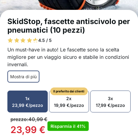
SkidStop, fascette antiscivolo per
pneumatici (10 pezzi)
4.5 / 5
Un must-have in auto! Le fascette sono la scelta
migliore per un viaggio sicuro e stabile in condizioni
invernali.
Aumentano l’aderenza degli pneumatici su neve
Mostra di più
e ghiaccio
Installazione rapida e facile in pochi minuti
Il preferito dai clienti
Adatte a una vasta gamma di dimensioni di
1x
2x
3x
pneumatici
23,99
€
/pezzo
19,99
€
/pezzo
17,99
€
/pezzo
Per la maggior parte delle auto passeggeri
Realizzate con materiali di alta qualità e durevoli
prezzo:
40,99
€
Riutilizzabili
Risparmia il
41%
23,99
€
Materiale Plastica di alta qualità resistente