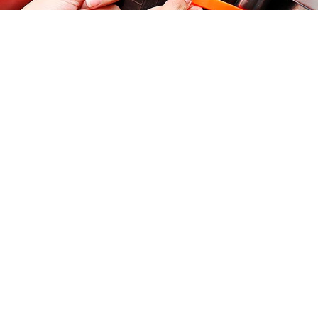
Un must-have nella tua auto, perché non
sai mai quando sarai sorpreso dalla neve
o da una strada molto fangosa!
Ultime recensioni dei clienti
4.5 / 5
(98 Valutazioni)
Scrivi una recensione